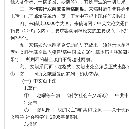
他人著作权、一稿多投、抄袭等），其所产生的一切后果
三、
本刊实行双向匿名审稿制度
。来稿时请作者将姓
电话、电子邮箱等单放一页，正文中不得出现任何反映以
四、来稿以10000字为宜。来稿请附：中英文论文题
摘要（200字以内），要求客观阐释论文的主要观点，不
词3-5个。
五、来稿如系课题基金资助的研究成果，须列示课题基
家社会科学基金重点项目“新中国成立60年基本历史经验研究”
果”）。所列示的基金项目不得超过两项。
六、 文献采用页下注格式，文献出处必须是正式出版物
①、②…；同页文献重复的罗列，如①②③。
（一）中文页下注
1.著作
① 赵曜等主编：《科学社会主义新论》，中共中央党
2.杂志
② 张凤阳：《在“民主”与“共和”之间——关于现代
文科学·社会科学)》2006年第6期。
3.报纸